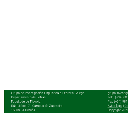
Grupo de Investigación Lingüística e Literaria Galega
grupo.investig
Departamento de Letras.
Telf.: (+34) 8
Facultade de Filoloxía
Fax: (+34) 98
Rúa Lisboa, 7 - Campus da Zapateira,
Aviso legal
|
Co
15008 - A Coruña
Copyright 202