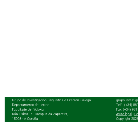
Grupo de Investigación Lingüística e Literaria Galega
grupo.investig
Departamento de Letras.
Telf.: (+34) 8
Facultade de Filoloxía
Fax: (+34) 98
Rúa Lisboa, 7 - Campus da Zapateira,
Aviso legal
|
Co
15008 - A Coruña
Copyright 202