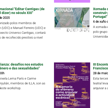
nacional "Editar Cantigas (de
Xornada d
 dizer) no século XXI"
construír
Portugal"
de 2025
6 de xuño 
ganizado polos membros de
A xornada 
ín (UDC) e Manuel Ferreiro (UDC) e
polo grupo
oxecto Universo Cantigas, contará
Universida
 de recoñecido prestixio a nivel
lianza: desafíos nos estudos
III Encon
xénero e das sexualidades"
Francisco
00h
28 de maio
Ánxela Lema París e Carme
Esta tercei
njulián, membros de ILLA, son as
teatral le
deste workshop.
arquivar a 