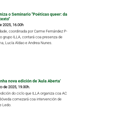
niza o Seminario "Poéticas queer: da
texto"
de 2025, 16.00h
idade, coordinada por Carme Fernández P-
do grupo ILLA, contará coa presenza de
a, Lucía Aldao e Andrea Nunes.
ha nova edición de 'Aula Aberta'
o de 2025, 19.30h.
edición do ciclo que ILLA organiza coa AC
Bóveda comezará coa intervención de
re Ledo.