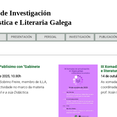
de Investigación
tica e Literaria Galega
PRESENTACIÓN
PERSOAL
INVESTIGACIÓN
PUBLICACIÓ
Pablísimo con "Gabinete
III Xorna
e literatu
e 2025, 10.30h
14 de outu
a Sobrino Freire, membro de ILLA,
As xornada
ctividade no marco da materia
coordinada
il e a súa Didáctica.
prof. Xoán