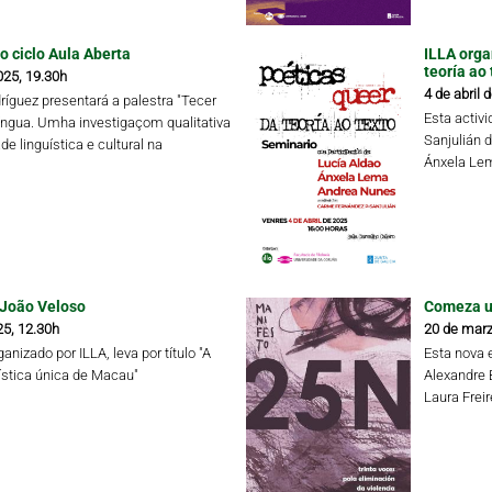
o ciclo Aula Aberta
ILLA orga
teoría ao 
025, 19.30h
4 de abril 
ríguez presentará a palestra "Tecer
Esta activ
íngua. Umha investigaçom qualitativa
Sanjulián 
de linguística e cultural na
Ánxela Lem
 João Veloso
Comeza un
25, 12.30h
20 de marz
anizado por ILLA, leva por título "A
Esta nova 
ística única de Macau"
Alexandre 
Laura Frei