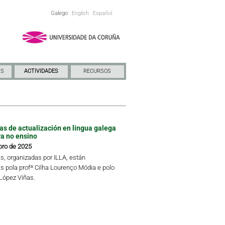
Galego
English
Español
NS
ACTIVIDADES
RECURSOS
das de actualización en lingua galega
ra no ensino
bro de 2025
s, organizadas por ILLA, están
s pola profª Cilha Lourenço Módia e polo
 López Viñas.