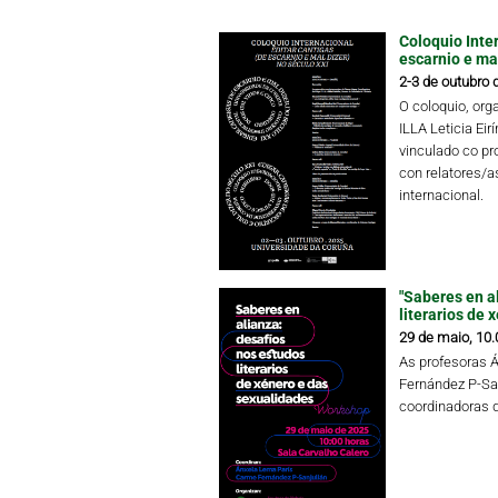
Coloquio Inter
escarnio e mal
2-3 de outubro 
O coloquio, or
ILLA Leticia Eir
vinculado co pr
con relatores/as
internacional.
"Saberes en a
literarios de 
29 de maio, 10.
As profesoras 
Fernández P-Sa
coordinadoras 