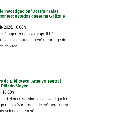
e investigación "Destruír raias,
 pontes: estudos queer na Galiza e
de 2025, 10.00h
está organizada polo grupo ILLA,
 BiFeGa e a Cátedra José Saramago da
de de Vigo.
tro da Biblioteca-Arquivo Teatral
 Pillado Mayor
, 10.00h
ra edición do seminario de investigación
va por título "A memoria do efémero: como
actividade escénica"