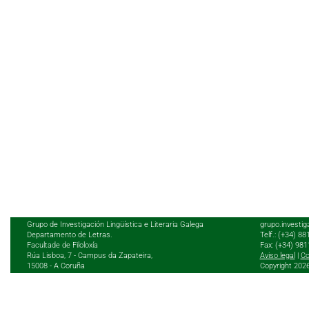
Grupo de Investigación Lingüística e Literaria Galega
grupo.investig
Departamento de Letras.
Telf.: (+34) 8
Facultade de Filoloxía
Fax: (+34) 98
Rúa Lisboa, 7 - Campus da Zapateira,
Aviso legal
|
Co
15008 - A Coruña
Copyright 202