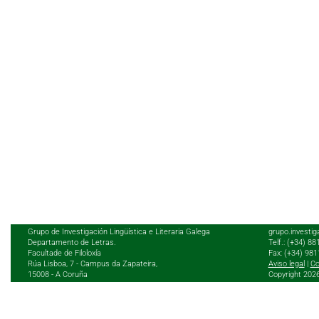
Grupo de Investigación Lingüística e Literaria Galega
grupo.investig
Departamento de Letras.
Telf.: (+34) 8
Facultade de Filoloxía
Fax: (+34) 98
Rúa Lisboa, 7 - Campus da Zapateira,
Aviso legal
|
Co
15008 - A Coruña
Copyright 202