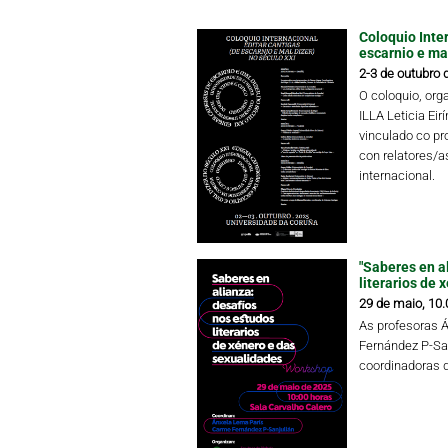
Coloquio Inter
escarnio e mal
2-3 de outubro 
O coloquio, or
ILLA Leticia Eir
vinculado co pr
con relatores/as
internacional.
"Saberes en a
literarios de 
29 de maio, 10.
As profesoras 
Fernández P-Sa
coordinadoras 