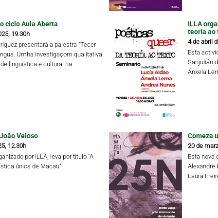
o ciclo Aula Aberta
ILLA orga
teoría ao 
025, 19.30h
4 de abril 
ríguez presentará a palestra "Tecer
Esta activ
íngua. Umha investigaçom qualitativa
Sanjulián 
de linguística e cultural na
Ánxela Lem
 João Veloso
Comeza un
25, 12.30h
20 de marz
anizado por ILLA, leva por título "A
Esta nova 
ística única de Macau"
Alexandre 
Laura Frei