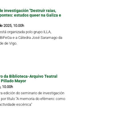
e investigación "Destruír raias,
 pontes: estudos queer na Galiza e
de 2025, 10.00h
está organizada polo grupo ILLA,
 BiFeGa e a Cátedra José Saramago da
de de Vigo.
tro da Biblioteca-Arquivo Teatral
 Pillado Mayor
, 10.00h
ra edición do seminario de investigación
va por título "A memoria do efémero: como
actividade escénica"