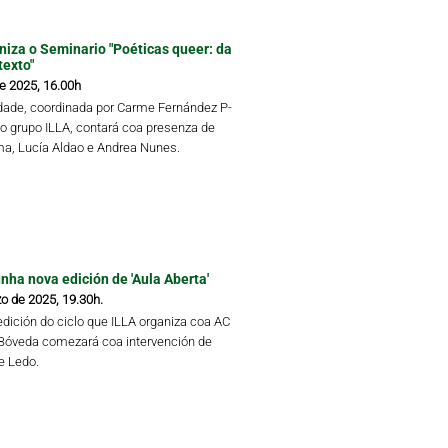
niza o Seminario "Poéticas queer: da
texto"
de 2025, 16.00h
idade, coordinada por Carme Fernández P-
do grupo ILLA, contará coa presenza de
a, Lucía Aldao e Andrea Nunes.
ha nova edición de 'Aula Aberta'
o de 2025, 19.30h.
edición do ciclo que ILLA organiza coa AC
Bóveda comezará coa intervención de
re Ledo.