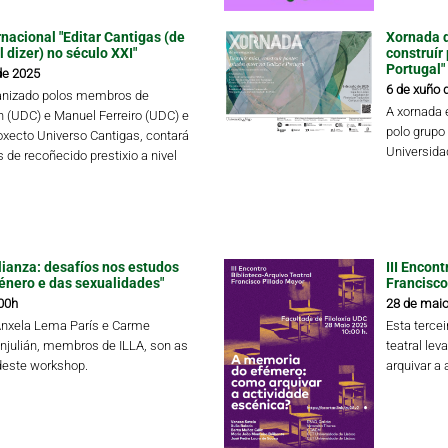
nacional "Editar Cantigas (de
Xornada d
 dizer) no século XXI"
construír
Portugal"
de 2025
6 de xuño 
ganizado polos membros de
A xornada 
ín (UDC) e Manuel Ferreiro (UDC) e
polo grupo
oxecto Universo Cantigas, contará
Universida
 de recoñecido prestixio a nivel
lianza: desafíos nos estudos
III Encon
xénero e das sexualidades"
Francisco
00h
28 de maio
Ánxela Lema París e Carme
Esta tercei
njulián, membros de ILLA, son as
teatral le
deste workshop.
arquivar a 