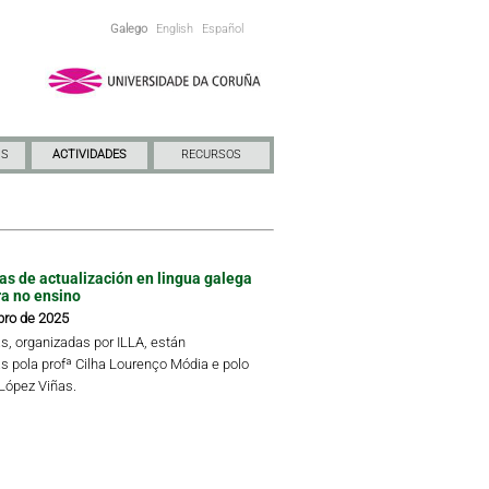
Galego
English
Español
NS
ACTIVIDADES
RECURSOS
das de actualización en lingua galega
ra no ensino
bro de 2025
s, organizadas por ILLA, están
s pola profª Cilha Lourenço Módia e polo
 López Viñas.