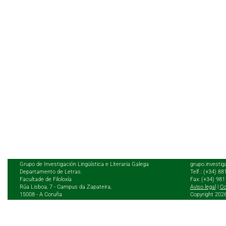
Grupo de Investigación Lingüística e Literaria Galega
grupo.investig
Departamento de Letras.
Telf.: (+34) 8
Facultade de Filoloxía
Fax: (+34) 98
Rúa Lisboa, 7 - Campus da Zapateira,
Aviso legal
|
Co
15008 - A Coruña
Copyright 202