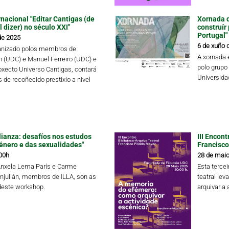
nacional "Editar Cantigas (de
Xornada d
 dizer) no século XXI"
construír
Portugal"
de 2025
6 de xuño 
ganizado polos membros de
A xornada 
ín (UDC) e Manuel Ferreiro (UDC) e
polo grupo
oxecto Universo Cantigas, contará
Universida
 de recoñecido prestixio a nivel
lianza: desafíos nos estudos
III Encon
xénero e das sexualidades"
Francisco
00h
28 de maio
Ánxela Lema París e Carme
Esta tercei
njulián, membros de ILLA, son as
teatral le
deste workshop.
arquivar a 