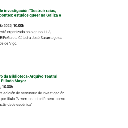
e investigación "Destruír raias,
 pontes: estudos queer na Galiza e
de 2025, 10.00h
está organizada polo grupo ILLA,
 BiFeGa e a Cátedra José Saramago da
de de Vigo.
tro da Biblioteca-Arquivo Teatral
 Pillado Mayor
, 10.00h
ra edición do seminario de investigación
va por título "A memoria do efémero: como
actividade escénica"