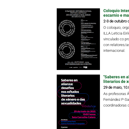
Coloquio Inter
escarnio e mal
2-3 de outubro 
O coloquio, or
ILLA Leticia Eir
vinculado co pr
con relatores/as
internacional.
"Saberes en a
literarios de 
29 de maio, 10.
As profesoras 
Fernández P-Sa
coordinadoras 