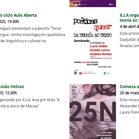
o ciclo Aula Aberta
ILLA orga
teoría ao 
025, 19.30h
4 de abril 
ríguez presentará a palestra "Tecer
Esta activ
íngua. Umha investigaçom qualitativa
Sanjulián 
de linguística e cultural na
Ánxela Lem
 João Veloso
Comeza un
25, 12.30h
20 de marz
anizado por ILLA, leva por título "A
Esta nova 
ística única de Macau"
Alexandre 
Laura Frei