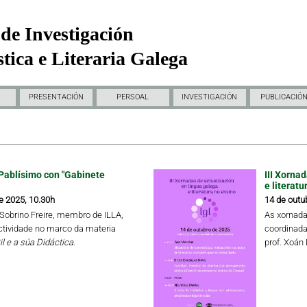
de Investigación
tica e Literaria Galega
PRESENTACIÓN
PERSOAL
INVESTIGACIÓN
PUBLICACIÓ
Pablísimo con "Gabinete
III Xorna
e literatu
e 2025, 10.30h
14 de outu
a Sobrino Freire, membro de ILLA,
As xornada
ctividade no marco da materia
coordinada
il e a súa Didáctica.
prof. Xoán