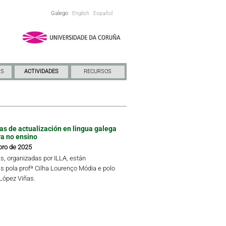
Galego
English
Español
NS
ACTIVIDADES
RECURSOS
das de actualización en lingua galega
ra no ensino
bro de 2025
s, organizadas por ILLA, están
s pola profª Cilha Lourenço Módia e polo
 López Viñas.