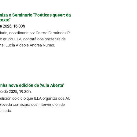
niza o Seminario "Poéticas queer: da
texto"
de 2025, 16.00h
idade, coordinada por Carme Fernández P-
do grupo ILLA, contará coa presenza de
a, Lucía Aldao e Andrea Nunes.
ha nova edición de 'Aula Aberta'
o de 2025, 19.30h.
edición do ciclo que ILLA organiza coa AC
Bóveda comezará coa intervención de
re Ledo.