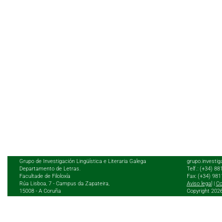
Grupo de Investigación Lingüística e Literaria Galega
grupo.investig
Departamento de Letras.
Telf.: (+34) 8
Facultade de Filoloxía
Fax: (+34) 98
Rúa Lisboa, 7 - Campus da Zapateira,
Aviso legal
|
Co
15008 - A Coruña
Copyright 202