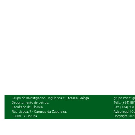
Grupo de Investigación Lingüística e Literaria Galega
grupo.investig
Departamento de Letras.
Telf.: (+34) 8
Facultade de Filoloxía
Fax: (+34) 98
Rúa Lisboa, 7 - Campus da Zapateira,
Aviso legal
|
Co
15008 - A Coruña
Copyright 202