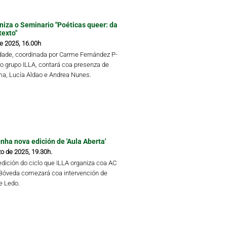
niza o Seminario "Poéticas queer: da
texto"
de 2025, 16.00h
idade, coordinada por Carme Fernández P-
do grupo ILLA, contará coa presenza de
a, Lucía Aldao e Andrea Nunes.
ha nova edición de 'Aula Aberta'
o de 2025, 19.30h.
edición do ciclo que ILLA organiza coa AC
Bóveda comezará coa intervención de
re Ledo.