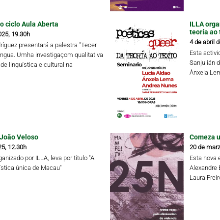
o ciclo Aula Aberta
ILLA orga
teoría ao 
025, 19.30h
4 de abril 
ríguez presentará a palestra "Tecer
Esta activ
íngua. Umha investigaçom qualitativa
Sanjulián 
de linguística e cultural na
Ánxela Lem
 João Veloso
Comeza un
25, 12.30h
20 de marz
anizado por ILLA, leva por título "A
Esta nova 
ística única de Macau"
Alexandre 
Laura Frei