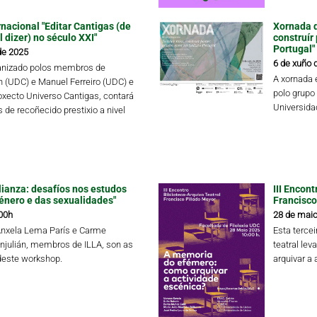
nacional "Editar Cantigas (de
Xornada d
 dizer) no século XXI"
construír
Portugal"
de 2025
6 de xuño 
ganizado polos membros de
A xornada 
ín (UDC) e Manuel Ferreiro (UDC) e
polo grupo
oxecto Universo Cantigas, contará
Universida
 de recoñecido prestixio a nivel
lianza: desafíos nos estudos
III Encon
xénero e das sexualidades"
Francisco
00h
28 de maio
Ánxela Lema París e Carme
Esta tercei
njulián, membros de ILLA, son as
teatral le
deste workshop.
arquivar a 