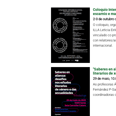
Coloquio Inter
escarnio e mal
2-3 de outubro 
O coloquio, or
ILLA Leticia Eir
vinculado co pr
con relatores/as
internacional.
"Saberes en a
literarios de 
29 de maio, 10.
As profesoras 
Fernández P-Sa
coordinadoras 