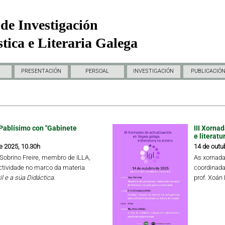
de Investigación
tica e Literaria Galega
PRESENTACIÓN
PERSOAL
INVESTIGACIÓN
PUBLICACIÓ
Pablísimo con "Gabinete
III Xorna
e literatu
e 2025, 10.30h
14 de outu
a Sobrino Freire, membro de ILLA,
As xornada
ctividade no marco da materia
coordinada
il e a súa Didáctica.
prof. Xoán