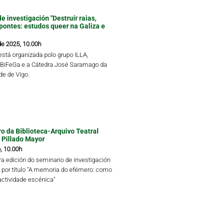
e investigación "Destruír raias,
 pontes: estudos queer na Galiza e
de 2025, 10.00h
está organizada polo grupo ILLA,
 BiFeGa e a Cátedra José Saramago da
de de Vigo.
tro da Biblioteca-Arquivo Teatral
 Pillado Mayor
, 10.00h
ra edición do seminario de investigación
va por título "A memoria do efémero: como
actividade escénica"