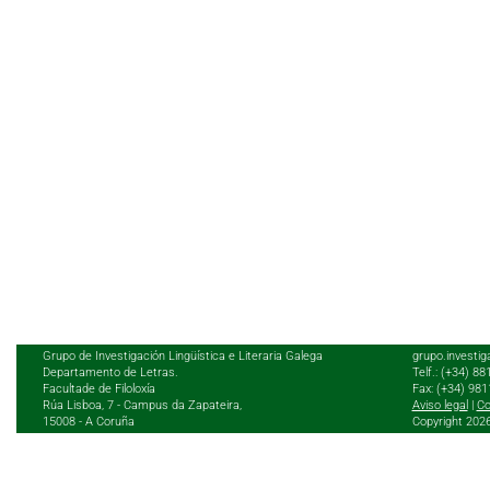
Grupo de Investigación Lingüística e Literaria Galega
grupo.investig
Departamento de Letras.
Telf.: (+34) 8
Facultade de Filoloxía
Fax: (+34) 98
Rúa Lisboa, 7 - Campus da Zapateira,
Aviso legal
|
Co
15008 - A Coruña
Copyright 202