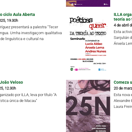
o ciclo Aula Aberta
ILLA orga
teoría ao 
025, 19.30h
4 de abril 
ríguez presentará a palestra "Tecer
Esta activ
íngua. Umha investigaçom qualitativa
Sanjulián 
de linguística e cultural na
Ánxela Lem
 João Veloso
Comeza un
25, 12.30h
20 de marz
anizado por ILLA, leva por título "A
Esta nova 
ística única de Macau"
Alexandre 
Laura Frei