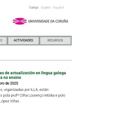
Galego
English
Español
NS
ACTIVIDADES
RECURSOS
das de actualización en lingua galega
ra no ensino
bro de 2025
s, organizadas por ILLA, están
s pola profª Cilha Lourenço Módia e polo
 López Viñas.