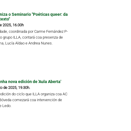
niza o Seminario "Poéticas queer: da
texto"
de 2025, 16.00h
idade, coordinada por Carme Fernández P-
do grupo ILLA, contará coa presenza de
a, Lucía Aldao e Andrea Nunes.
ha nova edición de 'Aula Aberta'
o de 2025, 19.30h.
edición do ciclo que ILLA organiza coa AC
Bóveda comezará coa intervención de
re Ledo.