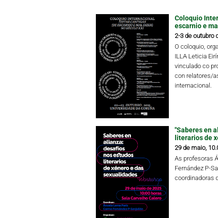
Coloquio Inter
escarnio e mal
2-3 de outubro 
O coloquio, or
ILLA Leticia Eir
vinculado co pr
con relatores/as
internacional.
"Saberes en a
literarios de 
29 de maio, 10.
As profesoras 
Fernández P-Sa
coordinadoras 