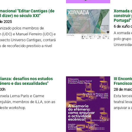
nacional "Editar Cantigas (de
Xornada d
 dizer) no século XXI"
construír
Portugal"
de 2025
6 de xuño 
ganizado polos membros de
A xornada 
ín (UDC) e Manuel Ferreiro (UDC) e
polo grupo
oxecto Universo Cantigas, contará
Universida
 de recoñecido prestixio a nivel
lianza: desafíos nos estudos
III Encon
xénero e das sexualidades"
Francisco
00h
28 de maio
Ánxela Lema París e Carme
Esta tercei
njulián, membros de ILLA, son as
teatral le
deste workshop.
arquivar a 