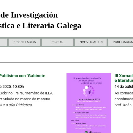
de Investigación
tica e Literaria Galega
PRESENTACIÓN
PERSOAL
INVESTIGACIÓN
PUBLICACIÓ
Pablísimo con "Gabinete
III Xorna
e literatu
e 2025, 10.30h
14 de outu
a Sobrino Freire, membro de ILLA,
As xornada
ctividade no marco da materia
coordinada
il e a súa Didáctica.
prof. Xoán