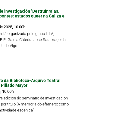
e investigación "Destruír raias,
 pontes: estudos queer na Galiza e
de 2025, 10.00h
está organizada polo grupo ILLA,
 BiFeGa e a Cátedra José Saramago da
de de Vigo.
tro da Biblioteca-Arquivo Teatral
 Pillado Mayor
, 10.00h
ra edición do seminario de investigación
va por título "A memoria do efémero: como
actividade escénica"