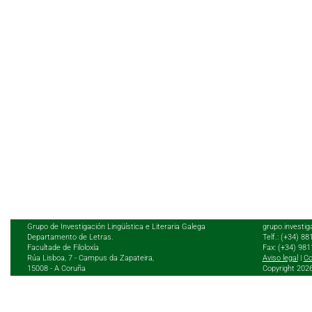
Grupo de Investigación Lingüística e Literaria Galega
grupo.investig
Departamento de Letras.
Telf.: (+34) 8
Facultade de Filoloxía
Fax: (+34) 98
Rúa Lisboa, 7 - Campus da Zapateira,
Aviso legal
|
Co
15008 - A Coruña
Copyright 202