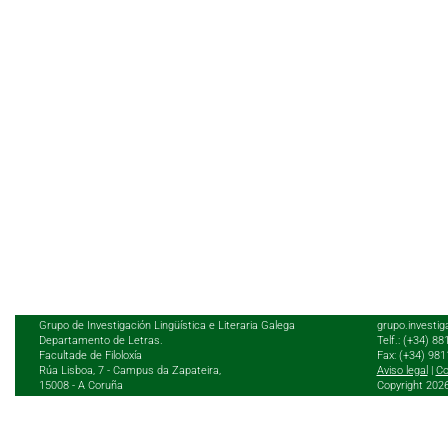
Grupo de Investigación Lingüística e Literaria Galega
grupo.investig
Departamento de Letras.
Telf.: (+34) 8
Facultade de Filoloxía
Fax: (+34) 98
Rúa Lisboa, 7 - Campus da Zapateira,
Aviso legal
|
Co
15008 - A Coruña
Copyright 202