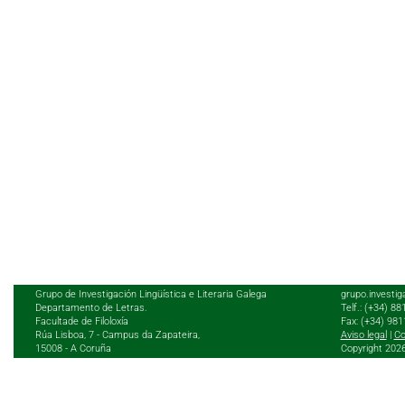
Grupo de Investigación Lingüística e Literaria Galega
grupo.investig
Departamento de Letras.
Telf.: (+34) 8
Facultade de Filoloxía
Fax: (+34) 98
Rúa Lisboa, 7 - Campus da Zapateira,
Aviso legal
|
Co
15008 - A Coruña
Copyright 202