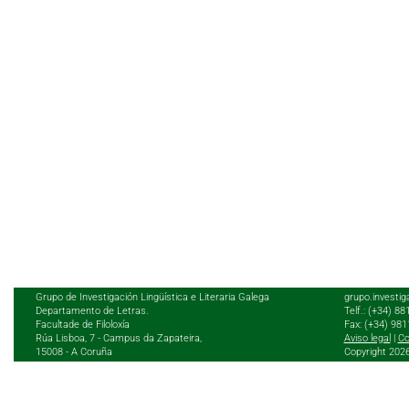
Grupo de Investigación Lingüística e Literaria Galega
grupo.investig
Departamento de Letras.
Telf.: (+34) 8
Facultade de Filoloxía
Fax: (+34) 98
Rúa Lisboa, 7 - Campus da Zapateira,
Aviso legal
|
Co
15008 - A Coruña
Copyright 202