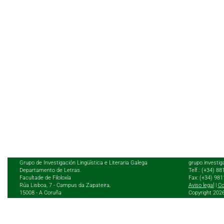
Grupo de Investigación Lingüística e Literaria Galega
grupo.investig
Departamento de Letras.
Telf.: (+34) 8
Facultade de Filoloxía
Fax: (+34) 98
Rúa Lisboa, 7 - Campus da Zapateira,
Aviso legal
|
Co
15008 - A Coruña
Copyright 202