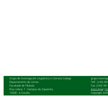
Grupo de Investigación Lingüística e Literaria Galega
grupo.investig
Departamento de Letras.
Telf.: (+34) 8
Facultade de Filoloxía
Fax: (+34) 98
Rúa Lisboa, 7 - Campus da Zapateira,
Aviso legal
|
Co
15008 - A Coruña
Copyright 202