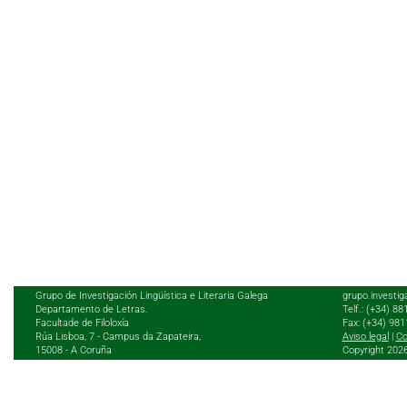
Grupo de Investigación Lingüística e Literaria Galega
grupo.investig
Departamento de Letras.
Telf.: (+34) 8
Facultade de Filoloxía
Fax: (+34) 98
Rúa Lisboa, 7 - Campus da Zapateira,
Aviso legal
|
Co
15008 - A Coruña
Copyright 202