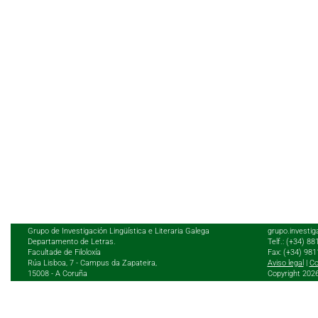
Grupo de Investigación Lingüística e Literaria Galega
grupo.investig
Departamento de Letras.
Telf.: (+34) 8
Facultade de Filoloxía
Fax: (+34) 98
Rúa Lisboa, 7 - Campus da Zapateira,
Aviso legal
|
Co
15008 - A Coruña
Copyright 202