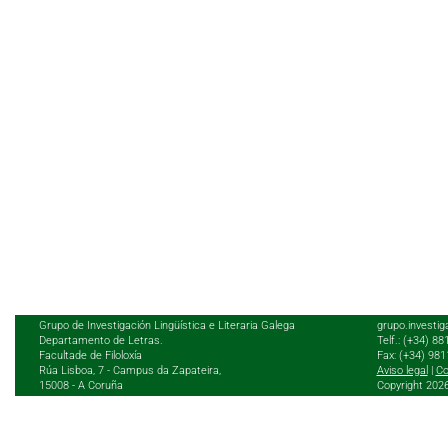
Grupo de Investigación Lingüística e Literaria Galega
grupo.investig
Departamento de Letras.
Telf.: (+34) 8
Facultade de Filoloxía
Fax: (+34) 98
Rúa Lisboa, 7 - Campus da Zapateira,
Aviso legal
|
Co
15008 - A Coruña
Copyright 202