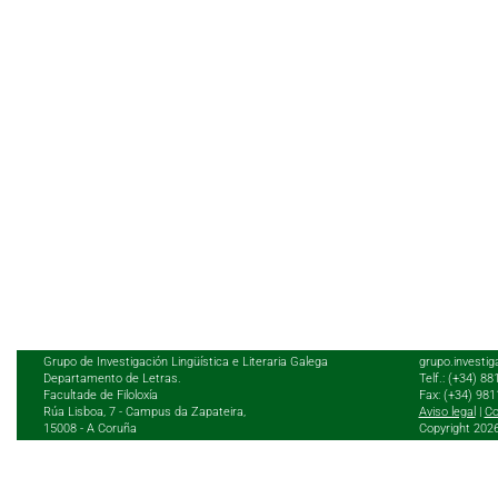
Grupo de Investigación Lingüística e Literaria Galega
grupo.investig
Departamento de Letras.
Telf.: (+34) 8
Facultade de Filoloxía
Fax: (+34) 98
Rúa Lisboa, 7 - Campus da Zapateira,
Aviso legal
|
Co
15008 - A Coruña
Copyright 202