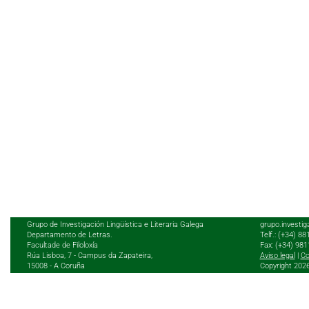
Grupo de Investigación Lingüística e Literaria Galega
grupo.investig
Departamento de Letras.
Telf.: (+34) 8
Facultade de Filoloxía
Fax: (+34) 98
Rúa Lisboa, 7 - Campus da Zapateira,
Aviso legal
|
Co
15008 - A Coruña
Copyright 202