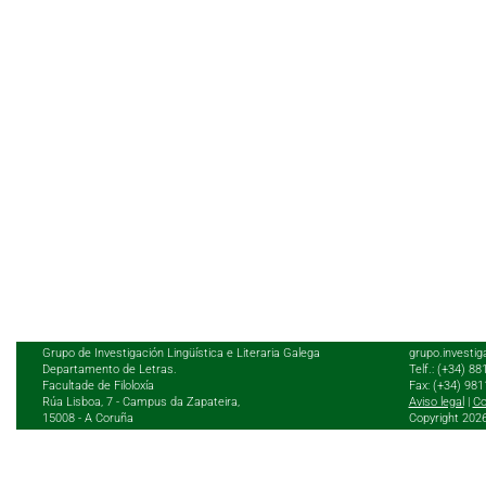
Grupo de Investigación Lingüística e Literaria Galega
grupo.investig
Departamento de Letras.
Telf.: (+34) 8
Facultade de Filoloxía
Fax: (+34) 98
Rúa Lisboa, 7 - Campus da Zapateira,
Aviso legal
|
Co
15008 - A Coruña
Copyright 202