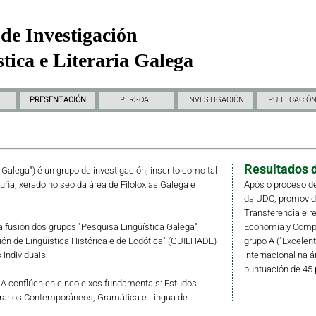
de Investigación
tica e Literaria Galega
PRESENTACIÓN
PERSOAL
INVESTIGACIÓN
PUBLICACIÓ
Resultados d
a Galega") é un grupo de investigación, inscrito como tal
ruña, xerado no seo da área de Filoloxías Galega e
Após o proceso de
da UDC, promovido 
Transferencia e r
fusión dos grupos "Pesquisa Lingüística Galega"
Economía y Compet
ción de Lingüística Histórica e de Ecdótica" (GUILHADE)
grupo A ("Excelent
individuais.
internacional na á
puntuación de 45 
LLA conflúen en cinco eixos fundamentais: Estudos
erarios Contemporáneos, Gramática e Lingua de