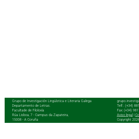
Grupo de Investigación Lingüística e Literaria Galega
grupo.investig
Departamento de Letras.
Telf.: (+34) 8
Facultade de Filoloxía
Fax: (+34) 98
Rúa Lisboa, 7 - Campus da Zapateira,
Aviso legal
|
Co
15008 - A Coruña
Copyright 202