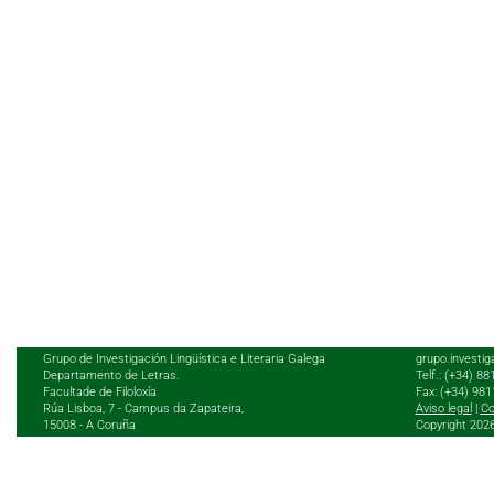
Grupo de Investigación Lingüística e Literaria Galega
grupo.investig
Departamento de Letras.
Telf.: (+34) 8
Facultade de Filoloxía
Fax: (+34) 98
Rúa Lisboa, 7 - Campus da Zapateira,
Aviso legal
|
Co
15008 - A Coruña
Copyright 202