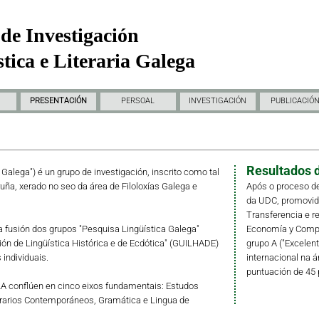
de Investigación
tica e Literaria Galega
PRESENTACIÓN
PERSOAL
INVESTIGACIÓN
PUBLICACIÓ
Resultados d
a Galega") é un grupo de investigación, inscrito como tal
ruña, xerado no seo da área de Filoloxías Galega e
Após o proceso de
da UDC, promovido 
Transferencia e r
fusión dos grupos "Pesquisa Lingüística Galega"
Economía y Compet
ción de Lingüística Histórica e de Ecdótica" (GUILHADE)
grupo A ("Excelent
individuais.
internacional na á
puntuación de 45 
LLA conflúen en cinco eixos fundamentais: Estudos
erarios Contemporáneos, Gramática e Lingua de