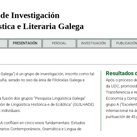
de Investigación
tica e Literaria Galega
PRESENTACIÓN
PERSOAL
INVESTIGACIÓN
PUBLICACIÓ
Resultados d
a Galega") é un grupo de investigación, inscrito como tal
ruña, xerado no seo da área de Filoloxías Galega e
Após o proceso de
da UDC, promovido 
Transferencia e r
fusión dos grupos "Pesquisa Lingüística Galega"
Economía y Compet
ción de Lingüística Histórica e de Ecdótica" (GUILHADE)
grupo A ("Excelent
individuais.
internacional na á
puntuación de 45 
LLA conflúen en cinco eixos fundamentais: Estudos
erarios Contemporáneos, Gramática e Lingua de