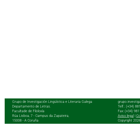
Grupo de Investigación Lingüística e Literaria Galega
grupo.investig
Departamento de Letras.
Telf.: (+34) 8
Facultade de Filoloxía
Fax: (+34) 98
Rúa Lisboa, 7 - Campus da Zapateira,
Aviso legal
|
Co
15008 - A Coruña
Copyright 202