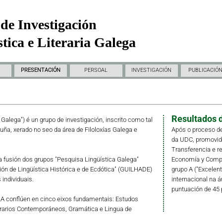
de Investigación
tica e Literaria Galega
PRESENTACIÓN
PERSOAL
INVESTIGACIÓN
PUBLICACIÓ
Resultados d
a Galega") é un grupo de investigación, inscrito como tal
ruña, xerado no seo da área de Filoloxías Galega e
Após o proceso de
da UDC, promovido 
Transferencia e r
fusión dos grupos "Pesquisa Lingüística Galega"
Economía y Compet
ción de Lingüística Histórica e de Ecdótica" (GUILHADE)
grupo A ("Excelent
individuais.
internacional na á
puntuación de 45 
LLA conflúen en cinco eixos fundamentais: Estudos
erarios Contemporáneos, Gramática e Lingua de