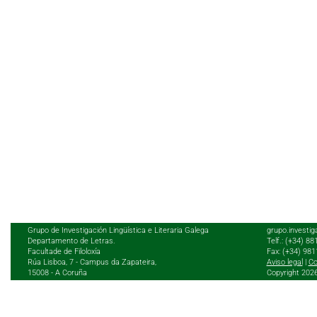
Grupo de Investigación Lingüística e Literaria Galega
grupo.investig
Departamento de Letras.
Telf.: (+34) 8
Facultade de Filoloxía
Fax: (+34) 98
Rúa Lisboa, 7 - Campus da Zapateira,
Aviso legal
|
Co
15008 - A Coruña
Copyright 202