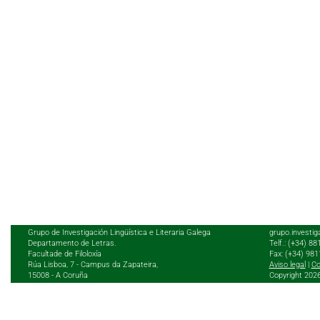
Grupo de Investigación Lingüística e Literaria Galega
grupo.investig
Departamento de Letras.
Telf.: (+34) 8
Facultade de Filoloxía
Fax: (+34) 98
Rúa Lisboa, 7 - Campus da Zapateira,
Aviso legal
|
Co
15008 - A Coruña
Copyright 202