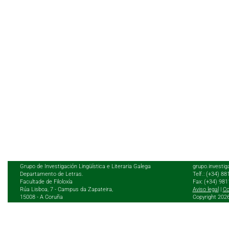
Grupo de Investigación Lingüística e Literaria Galega
grupo.investig
Departamento de Letras.
Telf.: (+34) 8
Facultade de Filoloxía
Fax: (+34) 98
Rúa Lisboa, 7 - Campus da Zapateira,
Aviso legal
|
Co
15008 - A Coruña
Copyright 202