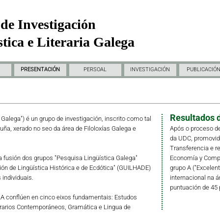
de Investigación
tica e Literaria Galega
PRESENTACIÓN
PERSOAL
INVESTIGACIÓN
PUBLICACIÓ
Resultados d
a Galega") é un grupo de investigación, inscrito como tal
ruña, xerado no seo da área de Filoloxías Galega e
Após o proceso de
da UDC, promovido 
Transferencia e r
fusión dos grupos "Pesquisa Lingüística Galega"
Economía y Compet
ción de Lingüística Histórica e de Ecdótica" (GUILHADE)
grupo A ("Excelent
individuais.
internacional na á
puntuación de 45 
LLA conflúen en cinco eixos fundamentais: Estudos
erarios Contemporáneos, Gramática e Lingua de