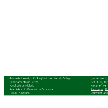
Grupo de Investigación Lingüística e Literaria Galega
grupo.investig
Departamento de Letras.
Telf.: (+34) 8
Facultade de Filoloxía
Fax: (+34) 98
Rúa Lisboa, 7 - Campus da Zapateira,
Aviso legal
|
Co
15008 - A Coruña
Copyright 202