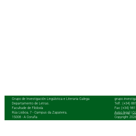
Grupo de Investigación Lingüística e Literaria Galega
grupo.investig
Departamento de Letras.
Telf.: (+34) 8
Facultade de Filoloxía
Fax: (+34) 98
Rúa Lisboa, 7 - Campus da Zapateira,
Aviso legal
|
Co
15008 - A Coruña
Copyright 202