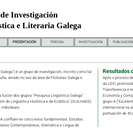
de Investigación
tica e Literaria Galega
PRESENTACIÓN
PERSOAL
INVESTIGACIÓN
PUBLICACIÓ
Resultados d
a Galega") é un grupo de investigación, inscrito como tal
ruña, xerado no seo da área de Filoloxías Galega e
Após o proceso de
da UDC, promovido 
Transferencia e r
fusión dos grupos "Pesquisa Lingüística Galega"
Economía y Compet
ción de Lingüística Histórica e de Ecdótica" (GUILHADE)
grupo A ("Excelent
individuais.
internacional na á
puntuación de 45 
LLA conflúen en cinco eixos fundamentais: Estudos
erarios Contemporáneos, Gramática e Lingua de