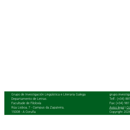
Grupo de Investigación Lingüística e Literaria Galega
grupo.investig
Departamento de Letras.
Telf.: (+34) 8
Facultade de Filoloxía
Fax: (+34) 98
Rúa Lisboa, 7 - Campus da Zapateira,
Aviso legal
|
Co
15008 - A Coruña
Copyright 202