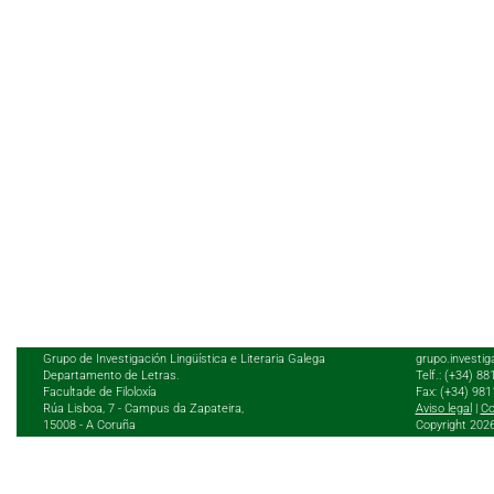
Grupo de Investigación Lingüística e Literaria Galega
grupo.investig
Departamento de Letras.
Telf.: (+34) 8
Facultade de Filoloxía
Fax: (+34) 98
Rúa Lisboa, 7 - Campus da Zapateira,
Aviso legal
|
Co
15008 - A Coruña
Copyright 202