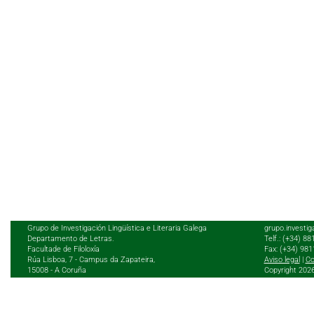
Grupo de Investigación Lingüística e Literaria Galega
grupo.investig
Departamento de Letras.
Telf.: (+34) 8
Facultade de Filoloxía
Fax: (+34) 98
Rúa Lisboa, 7 - Campus da Zapateira,
Aviso legal
|
Co
15008 - A Coruña
Copyright 202