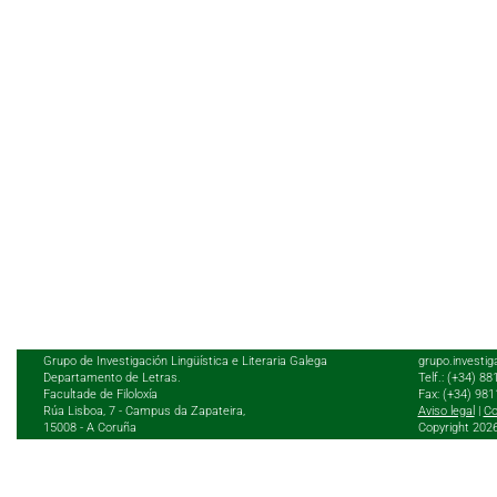
Grupo de Investigación Lingüística e Literaria Galega
grupo.investig
Departamento de Letras.
Telf.: (+34) 8
Facultade de Filoloxía
Fax: (+34) 98
Rúa Lisboa, 7 - Campus da Zapateira,
Aviso legal
|
Co
15008 - A Coruña
Copyright 202