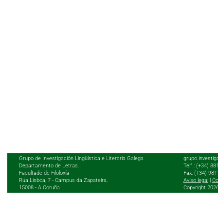
Grupo de Investigación Lingüística e Literaria Galega
grupo.investig
Departamento de Letras.
Telf.: (+34) 8
Facultade de Filoloxía
Fax: (+34) 98
Rúa Lisboa, 7 - Campus da Zapateira,
Aviso legal
|
Co
15008 - A Coruña
Copyright 202