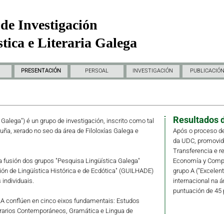
de Investigación
tica e Literaria Galega
PRESENTACIÓN
PERSOAL
INVESTIGACIÓN
PUBLICACIÓ
Resultados d
a Galega") é un grupo de investigación, inscrito como tal
ruña, xerado no seo da área de Filoloxías Galega e
Após o proceso de
da UDC, promovido 
Transferencia e r
fusión dos grupos "Pesquisa Lingüística Galega"
Economía y Compet
ción de Lingüística Histórica e de Ecdótica" (GUILHADE)
grupo A ("Excelent
individuais.
internacional na á
puntuación de 45 
LLA conflúen en cinco eixos fundamentais: Estudos
erarios Contemporáneos, Gramática e Lingua de