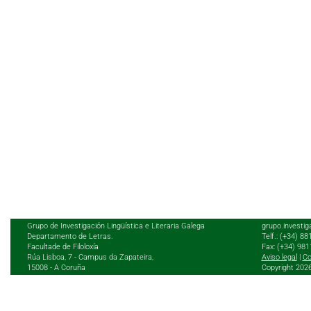
Grupo de Investigación Lingüística e Literaria Galega
grupo.investig
Departamento de Letras.
Telf.: (+34) 8
Facultade de Filoloxía
Fax: (+34) 98
Rúa Lisboa, 7 - Campus da Zapateira,
Aviso legal
|
Co
15008 - A Coruña
Copyright 202