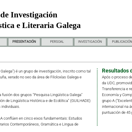
de Investigación
tica e Literaria Galega
PRESENTACIÓN
PERSOAL
INVESTIGACIÓN
PUBLICACIÓ
Resultados d
a Galega") é un grupo de investigación, inscrito como tal
ruña, xerado no seo da área de Filoloxías Galega e
Após o proceso de
da UDC, promovido 
Transferencia e r
fusión dos grupos "Pesquisa Lingüística Galega"
Economía y Compet
ción de Lingüística Histórica e de Ecdótica" (GUILHADE)
grupo A ("Excelent
individuais.
internacional na á
puntuación de 45 
LLA conflúen en cinco eixos fundamentais: Estudos
erarios Contemporáneos, Gramática e Lingua de