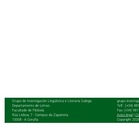
Grupo de Investigación Lingüística e Literaria Galega
grupo.investig
Departamento de Letras.
Telf.: (+34) 8
Facultade de Filoloxía
Fax: (+34) 98
Rúa Lisboa, 7 - Campus da Zapateira,
Aviso legal
|
Co
15008 - A Coruña
Copyright 202