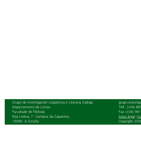
Grupo de Investigación Lingüística e Literaria Galega
grupo.investig
Departamento de Letras.
Telf.: (+34) 8
Facultade de Filoloxía
Fax: (+34) 98
Rúa Lisboa, 7 - Campus da Zapateira,
Aviso legal
|
Co
15008 - A Coruña
Copyright 202