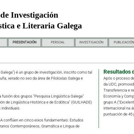
de Investigación
tica e Literaria Galega
PRESENTACIÓN
PERSOAL
INVESTIGACIÓN
PUBLICACIÓ
Resultados d
a Galega") é un grupo de investigación, inscrito como tal
ruña, xerado no seo da área de Filoloxías Galega e
Após o proceso de
da UDC, promovido 
Transferencia e r
fusión dos grupos "Pesquisa Lingüística Galega"
Economía y Compet
ción de Lingüística Histórica e de Ecdótica" (GUILHADE)
grupo A ("Excelent
individuais.
internacional na á
puntuación de 45 
LLA conflúen en cinco eixos fundamentais: Estudos
erarios Contemporáneos, Gramática e Lingua de